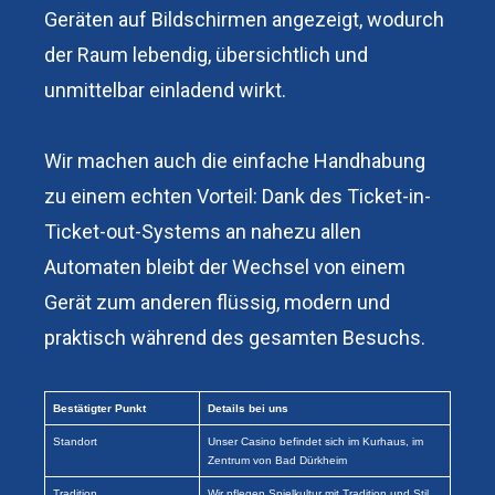
Geräten auf Bildschirmen angezeigt, wodurch
der Raum lebendig, übersichtlich und
unmittelbar einladend wirkt.
Wir machen auch die einfache Handhabung
zu einem echten Vorteil: Dank des Ticket-in-
Ticket-out-Systems an nahezu allen
Automaten bleibt der Wechsel von einem
Gerät zum anderen flüssig, modern und
praktisch während des gesamten Besuchs.
Bestätigter Punkt
Details bei uns
Standort
Unser Casino befindet sich im Kurhaus, im
Zentrum von Bad Dürkheim
Tradition
Wir pflegen Spielkultur mit Tradition und Stil