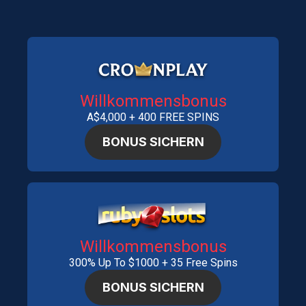
Willkommensbonus
A$4,000 + 400 FREE SPINS
BONUS SICHERN
Willkommensbonus
300% Up To $1000 + 35 Free Spins
BONUS SICHERN