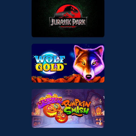
Jetzt spielen
Jetzt spielen
Jetzt spielen