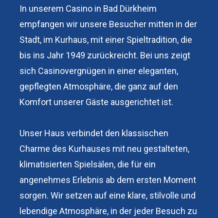
In unserem Casino in Bad Dürkheim
empfangen wir unsere Besucher mitten in der
Stadt, im Kurhaus, mit einer Spieltradition, die
bis ins Jahr 1949 zurückreicht. Bei uns zeigt
sich Casinovergnügen in einer eleganten,
gepflegten Atmosphäre, die ganz auf den
Komfort unserer Gäste ausgerichtet ist.
Unser Haus verbindet den klassischen
Charme des Kurhauses mit neu gestalteten,
klimatisierten Spielsälen, die für ein
angenehmes Erlebnis ab dem ersten Moment
sorgen. Wir setzen auf eine klare, stilvolle und
lebendige Atmosphäre, in der jeder Besuch zu