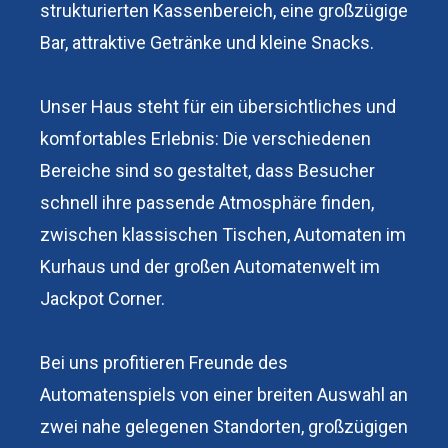
strukturierten Kassenbereich, eine großzügige
Bar, attraktive Getränke und kleine Snacks.
Unser Haus steht für ein übersichtliches und
komfortables Erlebnis: Die verschiedenen
Bereiche sind so gestaltet, dass Besucher
schnell ihre passende Atmosphäre finden,
zwischen klassischen Tischen, Automaten im
Kurhaus und der großen Automatenwelt im
Jackpot Corner.
Bei uns profitieren Freunde des
Automatenspiels von einer breiten Auswahl an
zwei nahe gelegenen Standorten, großzügigen