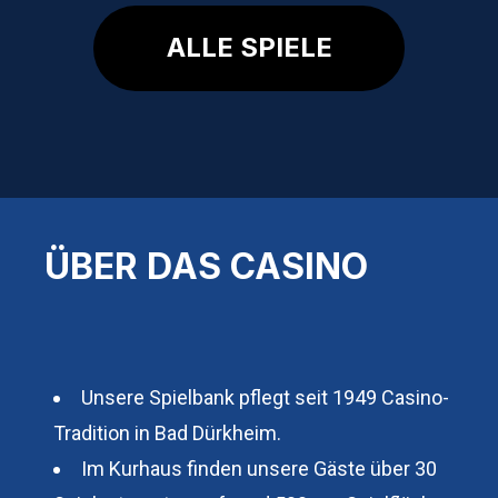
ALLE SPIELE
ÜBER DAS CASINO
Unsere Spielbank pflegt seit 1949 Casino-
Tradition in Bad Dürkheim.
Im Kurhaus finden unsere Gäste über 30