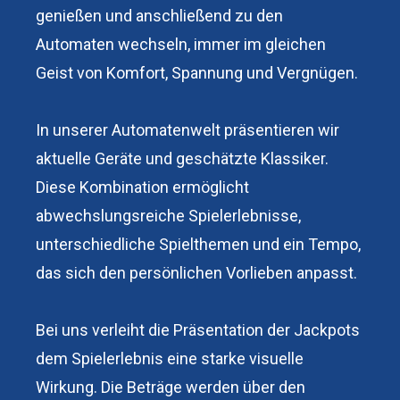
genießen und anschließend zu den
Automaten wechseln, immer im gleichen
Geist von Komfort, Spannung und Vergnügen.
In unserer Automatenwelt präsentieren wir
aktuelle Geräte und geschätzte Klassiker.
Diese Kombination ermöglicht
abwechslungsreiche Spielerlebnisse,
unterschiedliche Spielthemen und ein Tempo,
das sich den persönlichen Vorlieben anpasst.
Bei uns verleiht die Präsentation der Jackpots
dem Spielerlebnis eine starke visuelle
Wirkung. Die Beträge werden über den